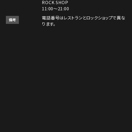
ROCK SHOP
11:00～21:00
電話番号はレストランとロックショップで異な
備考
ります。
RESTAURANT：075-606-5671
ROCK SHOP：075-606-5563
決済方法
Instagram
Instagram
MAP
MAP
tap to call
tap to call
Reservation
Reservation