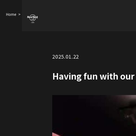
Home
Having fun with our Rich Matcha Latte supervised by Shimizu …
2025.01.22
Having fun with our