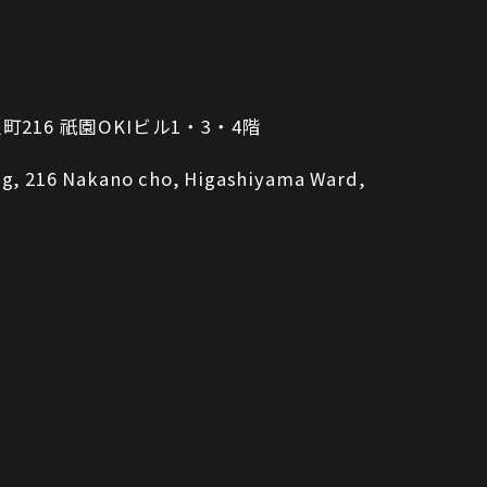
16 祇園OKIビル1・3・4階
ing, 216 Nakano cho, Higashiyama Ward,