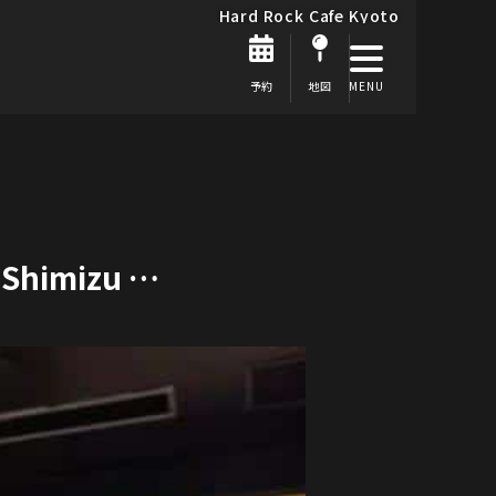
Hard Rock Cafe Kyoto
予約
地図
y Shimizu …