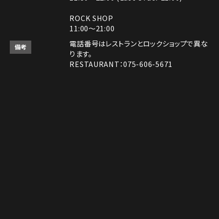
ROCK SHOP
11:00～21:00
電話番号はレストランとロックショップで異な
備考
ります。
RESTAURANT：075-606-5671
ROCK SHOP：075-606-5563
決済方法
Instagram
Instagram
MAP
MAP
tap to call
tap to call
Reservation
Reservation