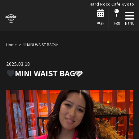
Hard Rock Cafe Kyoto
予約
地図
Home
MINI WAIST BAG🩷
2025.03.18
MINI WAIST BAG🩷