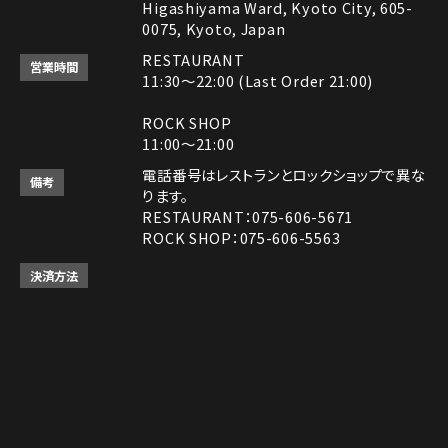
Higashiyama Ward, Kyoto City, 605-
0075, Kyoto, Japan
RESTAURANT
営業時間
11:30～22:00 (Last Order 21:00)
ROCK SHOP
11:00～21:00
電話番号はレストランとロックショップで異な
備考
ります。
RESTAURANT：075-606-5671
ROCK SHOP：075-606-5563
決済方法
Instagram
Instagram
MAP
MAP
tap to call
tap to call
Reservation
Reservation