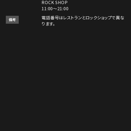
ROCK SHOP
11:00～21:00
電話番号はレストランとロックショップで異な
備考
ります。
RESTAURANT：075-606-5671
ROCK SHOP：075-606-5563
決済方法
Instagram
Instagram
MAP
MAP
tap to call
tap to call
Reservation
Reservation