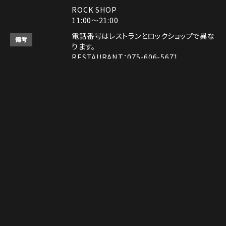
ROCK SHOP
11:00～21:00
電話番号はレストランとロックショップで異な
備考
ります。
RESTAURANT：075-606-5671
ROCK SHOP：075-606-5563
決済方法
Instagram
Instagram
MAP
MAP
tap to call
tap to call
Reservation
Reservation