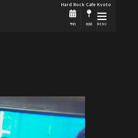
Hard Rock Cafe Kyoto
予約
地図