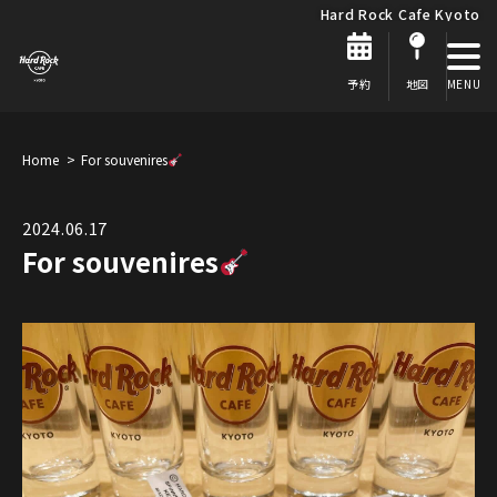
Hard Rock Cafe Kyoto
予約
地図
Home
For souvenires
2024.06.17
For souvenires