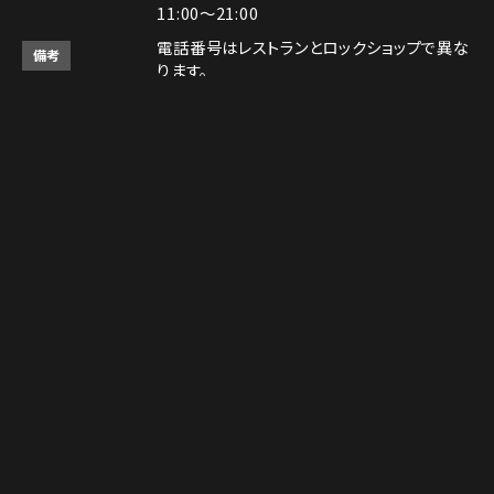
11:00～21:00
電話番号はレストランとロックショップで異な
備考
ります。
RESTAURANT：075-606-5671
ROCK SHOP：075-606-5563
決済方法
Instagram
Instagram
MAP
MAP
tap to call
tap to call
Reservation
Reservation