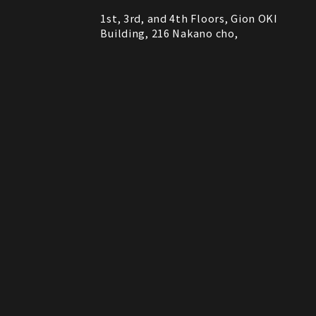
1st, 3rd, and 4th Floors, Gion OKI
Building, 216 Nakano cho,
Higashiyama Ward, Kyoto City, 605-
0075, Kyoto, Japan
RESTAURANT
営業時間
11:30～22:00 (Last Order 21:00)
Instagram
Instagram
MAP
MAP
tap to call
tap to call
Reservation
Reservation
ROCK SHOP
11:00～21:00
電話番号はレストランとロックショップで異な
備考
ります。
RESTAURANT：075-606-5671
ROCK SHOP：075-606-5563
決済方法