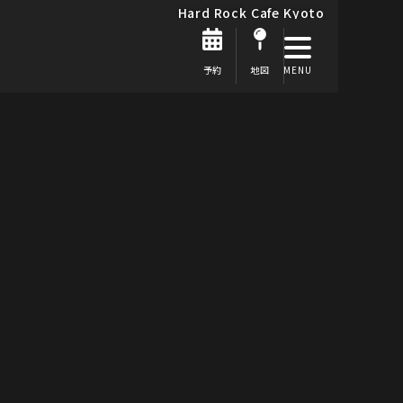
Hard Rock Cafe Kyoto
予約
地図