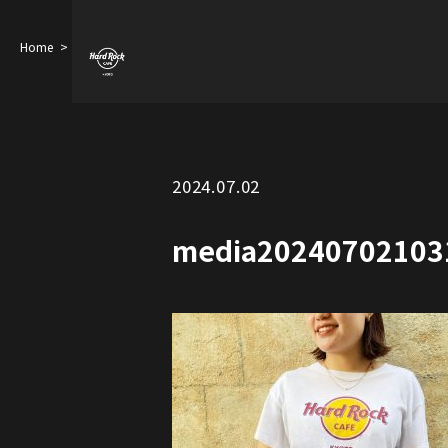
Home
media20240702103123412
2024.07.02
media20240702103