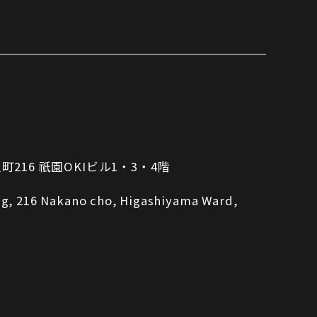
16 祇園OKIビル1・3・4階
ing, 216 Nakano cho, Higashiyama Ward,