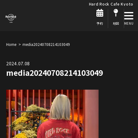
Hard Rock Cafe Kyoto
予約
地図
Home
media20240708214103049
2024.07.08
media20240708214103049