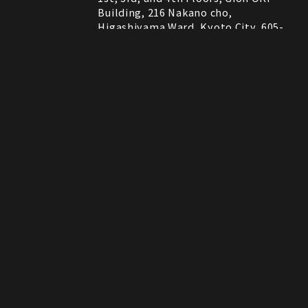
Building, 216 Nakano cho,
Higashiyama Ward, Kyoto City, 605-
0075, Kyoto, Japan
RESTAURANT
営業時間
11:30～22:00 (Last Order 21:00)
Instagram
Instagram
MAP
MAP
tap to call
tap to call
Reservation
Reservation
ROCK SHOP
11:00～21:00
電話番号はレストランとロックショップで異な
備考
ります。
RESTAURANT：075-606-5671
ROCK SHOP：075-606-5563
決済方法