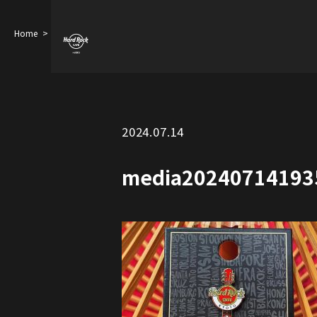
Home
media20240714193545207
2024.07.14
media20240714193