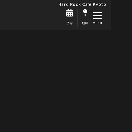
Hard Rock Cafe Kyoto
予約
地図