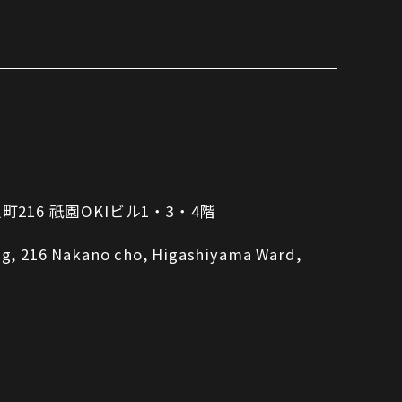
16 祇園OKIビル1・3・4階
ing, 216 Nakano cho, Higashiyama Ward,