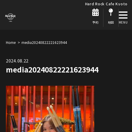
Hard Rock Cafe Kyoto
予約
地図
Home
media20240822221623944
2024.08.22
media20240822221623944