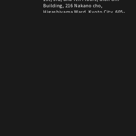
Building, 216 Nakano cho,
Higashiyama Ward, Kyoto City, 605-
0075, Kyoto, Japan
RESTAURANT
営業時間
11:30～22:00 (Last Order 21:00)
Instagram
Instagram
MAP
MAP
tap to call
tap to call
Reservation
Reservation
ROCK SHOP
11:00～21:00
電話番号はレストランとロックショップで異な
備考
ります。
RESTAURANT：075-606-5671
ROCK SHOP：075-606-5563
決済方法