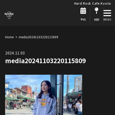
Hard Rock Cafe Kyoto
予約
地図
Home
media20241103220115809
2024.11.03
media20241103220115809