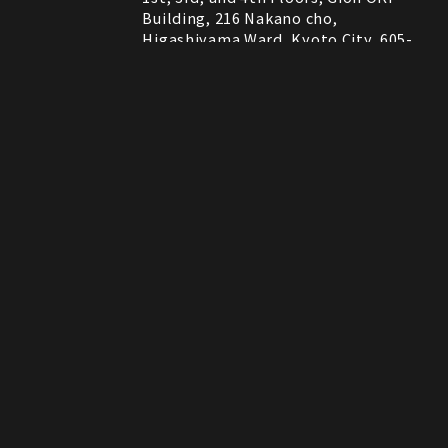
Building, 216 Nakano cho,
Higashiyama Ward, Kyoto City, 605-
0075, Kyoto, Japan
RESTAURANT
営業時間
11:30～22:00 (Last Order 21:00)
Instagram
Instagram
MAP
MAP
tap to call
tap to call
Reservation
Reservation
ROCK SHOP
11:00～21:00
電話番号はレストランとロックショップで異な
備考
ります。
RESTAURANT：075-606-5671
ROCK SHOP：075-606-5563
決済方法