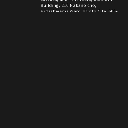
Building, 216 Nakano cho,
Higashiyama Ward, Kyoto City, 605-
0075, Kyoto, Japan
RESTAURANT
営業時間
11:30～22:00 (Last Order 21:00)
Instagram
Instagram
MAP
MAP
tap to call
tap to call
Reservation
Reservation
ROCK SHOP
11:00～21:00
電話番号はレストランとロックショップで異な
備考
ります。
RESTAURANT：075-606-5671
ROCK SHOP：075-606-5563
決済方法