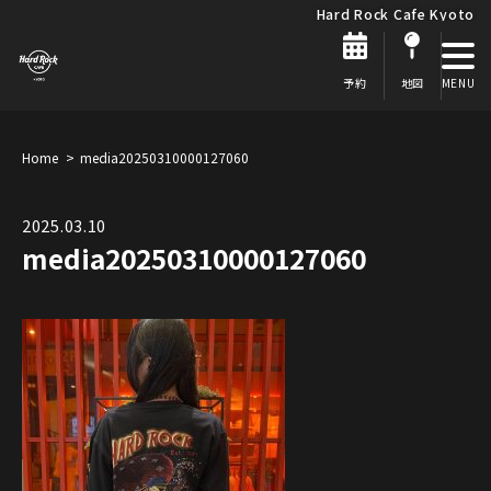
Hard Rock Cafe Kyoto
予約
地図
Home
media20250310000127060
2025.03.10
media20250310000127060