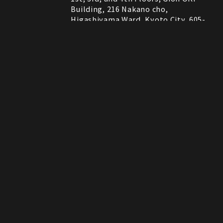
Building, 216 Nakano cho,
Higashiyama Ward, Kyoto City, 605-
0075, Kyoto, Japan
RESTAURANT
営業時間
11:30～22:00 (Last Order 21:00)
Instagram
Instagram
MAP
MAP
tap to call
tap to call
Reservation
Reservation
ROCK SHOP
11:00～21:00
電話番号はレストランとロックショップで異な
備考
ります。
RESTAURANT：075-606-5671
ROCK SHOP：075-606-5563
決済方法