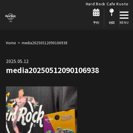
Hard Rock Cafe Kyoto
予約
地図
Home
media20250512090106938
2025.05.12
media20250512090106938