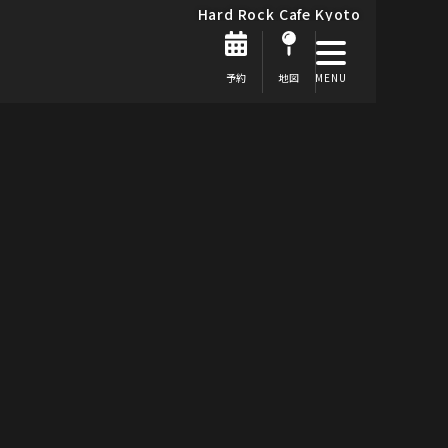
Hard Rock Cafe Kyoto
予約
地図