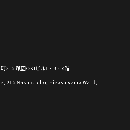
16 祇園OKIビル1・3・4階
ing, 216 Nakano cho, Higashiyama Ward,