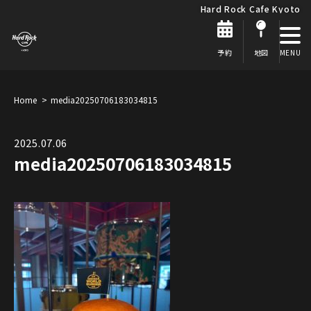
Hard Rock Cafe Kyoto
予約
地図
Home
media20250706183034815
2025.07.06
media20250706183034815