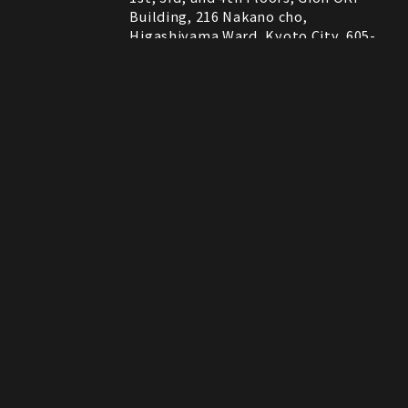
Building, 216 Nakano cho,
Higashiyama Ward, Kyoto City, 605-
0075, Kyoto, Japan
RESTAURANT
営業時間
11:30～22:00 (Last Order 21:00)
Instagram
Instagram
MAP
MAP
tap to call
tap to call
Reservation
Reservation
ROCK SHOP
11:00～21:00
電話番号はレストランとロックショップで異な
備考
ります。
RESTAURANT：075-606-5671
ROCK SHOP：075-606-5563
決済方法