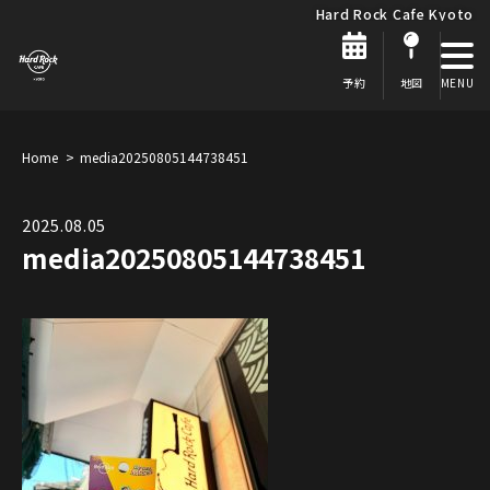
Hard Rock Cafe Kyoto
予約
地図
Home
media20250805144738451
2025.08.05
media20250805144738451