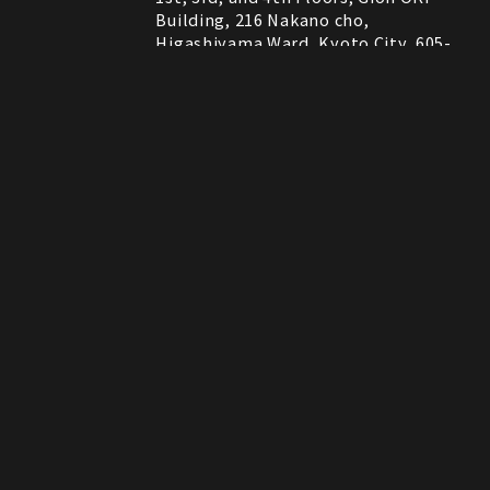
Building, 216 Nakano cho,
Higashiyama Ward, Kyoto City, 605-
0075, Kyoto, Japan
RESTAURANT
営業時間
11:30～22:00 (Last Order 21:00)
Instagram
Instagram
MAP
MAP
tap to call
tap to call
Reservation
Reservation
ROCK SHOP
11:00～21:00
電話番号はレストランとロックショップで異な
備考
ります。
RESTAURANT：075-606-5671
ROCK SHOP：075-606-5563
決済方法