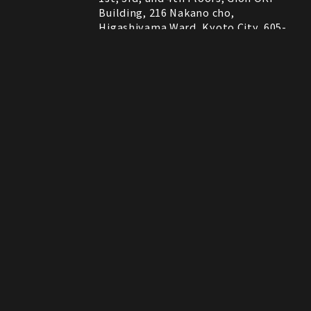
Building, 216 Nakano cho,
Higashiyama Ward, Kyoto City, 605-
0075, Kyoto, Japan
RESTAURANT
営業時間
11:30～22:00 (Last Order 21:00)
Instagram
Instagram
MAP
MAP
tap to call
tap to call
Reservation
Reservation
ROCK SHOP
11:00～21:00
電話番号はレストランとロックショップで異な
備考
ります。
RESTAURANT：075-606-5671
ROCK SHOP：075-606-5563
決済方法