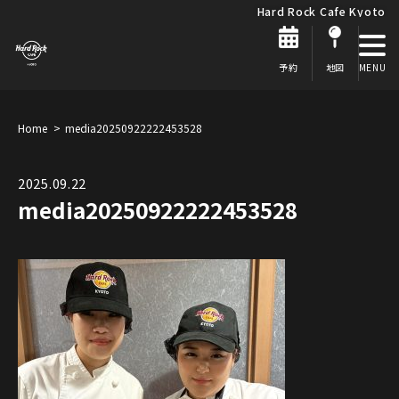
Hard Rock Cafe Kyoto
予約
地図
Home
media20250922222453528
2025.09.22
media20250922222453528