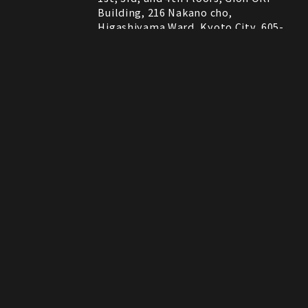
Building, 216 Nakano cho,
Higashiyama Ward, Kyoto City, 605-
0075, Kyoto, Japan
RESTAURANT
営業時間
11:30～22:00 (Last Order 21:00)
Instagram
Instagram
MAP
MAP
tap to call
tap to call
Reservation
Reservation
ROCK SHOP
11:00～21:00
電話番号はレストランとロックショップで異な
備考
ります。
RESTAURANT：075-606-5671
ROCK SHOP：075-606-5563
決済方法