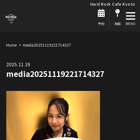
Hard Rock Cafe Kyoto
予約
地図
Home
media20251119221714327
2025.11.19
media20251119221714327