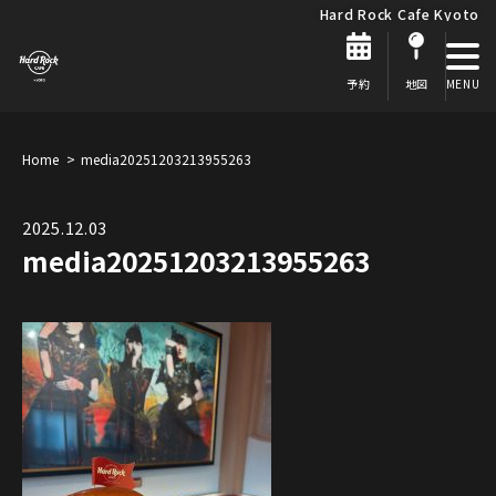
Hard Rock Cafe Kyoto
予約
地図
Home
media20251203213955263
2025.12.03
media20251203213955263