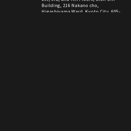
Building, 216 Nakano cho,
Higashiyama Ward, Kyoto City, 605-
0075, Kyoto, Japan
RESTAURANT
営業時間
11:30～22:00 (Last Order 21:00)
Instagram
Instagram
MAP
MAP
tap to call
tap to call
Reservation
Reservation
ROCK SHOP
11:00～21:00
電話番号はレストランとロックショップで異な
備考
ります。
RESTAURANT：075-606-5671
ROCK SHOP：075-606-5563
決済方法