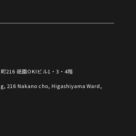
16 祇園OKIビル1・3・4階
ing, 216 Nakano cho, Higashiyama Ward,