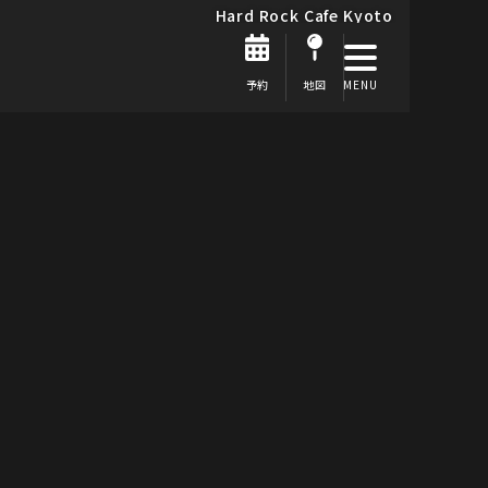
Hard Rock Cafe Kyoto
予約
地図